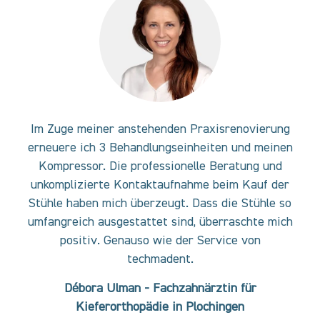
rung
Im Zuge meiner anstehenden Praxisrenovierung
Im 
inen
erneuere ich 3 Behandlungseinheiten und meinen
ern
und
Kompressor. Die professionelle Beratung und
Ko
 der
unkomplizierte Kontaktaufnahme beim Kauf der
unk
e so
Stühle haben mich überzeugt. Dass die Stühle so
Stü
mich
umfangreich ausgestattet sind, überraschte mich
umf
positiv. Genauso wie der Service von
techmadent.
Débora Ulman - Fachzahnärztin für
Kieferorthopädie in Plochingen